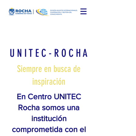
U N I T E C - R O C H A
Siempre en busca de
inspiración
En Centro UNITEC
Rocha somos una
institución
comprometida con el