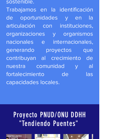
sostenible.
Trabajamos en la identificación
de oportunidades y en la
articulación con instituciones,
organizaciones y organismos
nacionales e internacionales,
generando proyectos que
contribuyan al crecimiento de
nuestra comunidad y al
fortalecimiento de las
capacidades locales.
Proyecto PNUD/ONU DDHH
"Tendiendo Puentes"