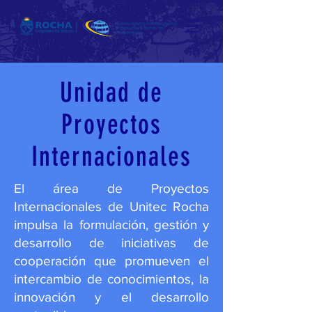
Unidad de
Proyectos
Internacionales
El área de Proyectos
Internacionales de Unitec Rocha
impulsa la formulación, gestión y
desarrollo de iniciativas de
cooperación que promueven el
intercambio de conocimientos, la
innovación y el desarrollo